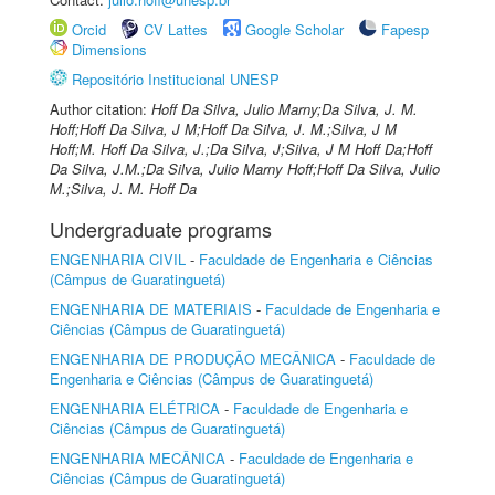
Orcid
CV Lattes
Google Scholar
Fapesp
Dimensions
Repositório Institucional UNESP
Author citation:
Hoff Da Silva, Julio Marny;Da Silva, J. M.
Hoff;Hoff Da Silva, J M;Hoff Da Silva, J. M.;Silva, J M
Hoff;M. Hoff Da Silva, J.;Da Silva, J;Silva, J M Hoff Da;Hoff
Da Silva, J.M.;Da Silva, Julio Marny Hoff;Hoff Da Silva, Julio
M.;Silva, J. M. Hoff Da
Undergraduate programs
ENGENHARIA CIVIL
-
Faculdade de Engenharia e Ciências
(Câmpus de Guaratinguetá)
ENGENHARIA DE MATERIAIS
-
Faculdade de Engenharia e
Ciências (Câmpus de Guaratinguetá)
ENGENHARIA DE PRODUÇÃO MECÂNICA
-
Faculdade de
Engenharia e Ciências (Câmpus de Guaratinguetá)
ENGENHARIA ELÉTRICA
-
Faculdade de Engenharia e
Ciências (Câmpus de Guaratinguetá)
ENGENHARIA MECÂNICA
-
Faculdade de Engenharia e
Ciências (Câmpus de Guaratinguetá)