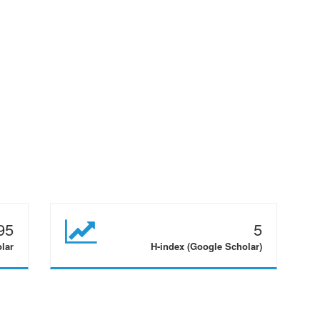
95
5
olar
H-index (Google Scholar)