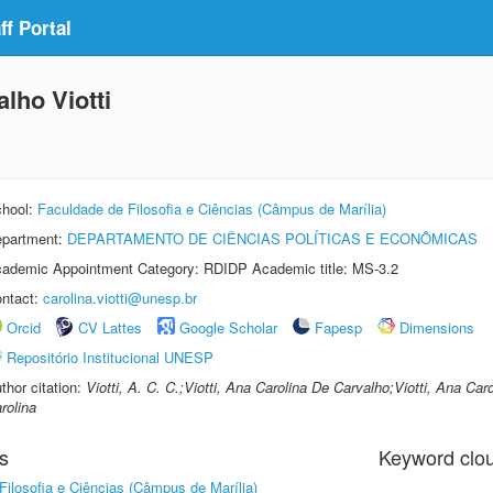
f Portal
lho Viotti
hool:
Faculdade de Filosofia e Ciências (Câmpus de Marília)
partment:
DEPARTAMENTO DE CIÊNCIAS POLÍTICAS E ECONÔMICAS
ademic Appointment Category: RDIDP Academic title: MS-3.2
ntact:
carolina.viotti@unesp.br
Orcid
CV Lattes
Google Scholar
Fapesp
Dimensions
Repositório Institucional UNESP
thor citation:
Viotti, A. C. C.;Viotti, Ana Carolina De Carvalho;Viotti, Ana Ca
rolina
s
Keyword clo
Filosofia e Ciências (Câmpus de Marília)