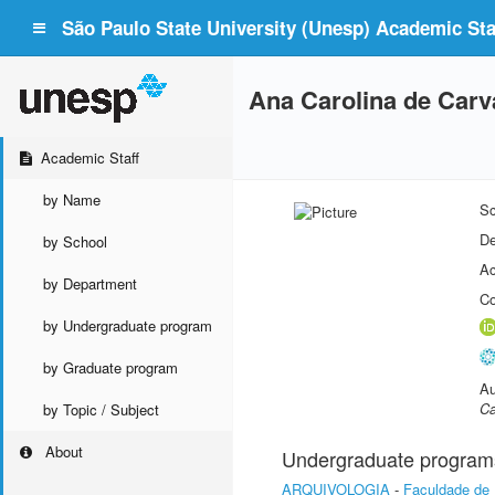
São Paulo State University (Unesp) Academic Staf
Ana Carolina de Carva
Academic Staff
by Name
Sc
De
by School
Ac
by Department
Co
by Undergraduate program
by Graduate program
Au
Ca
by Topic / Subject
About
Undergraduate program
ARQUIVOLOGIA
-
Faculdade de 