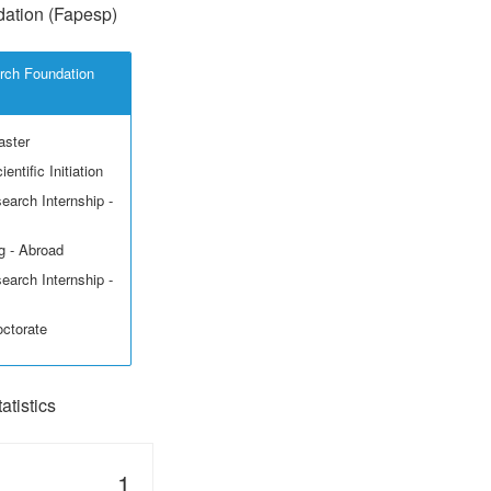
ation (Fapesp)
rch Foundation
aster
entific Initiation
earch Internship -
g - Abroad
earch Internship -
octorate
tistics
1