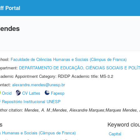
f Portal
Mendes
hool:
Faculdade de Ciências Humanas e Sociais (Câmpus de Franca)
partment:
DEPARTAMENTO DE EDUCAÇÃO, CIÊNCIAS SOCIAIS E POLÍ
ademic Appointment Category: RDIDP Academic title: MS-3.2
ntact:
alexandre.mendes@unesp.br
Orcid
CV Lattes
Fapesp
Repositório Institucional UNESP
thor citation:
Mendes, A. M.;Mendes, Alexandre Marques;Marques Mendes, 
s
Keyword clo
s Humanas e Sociais (Câmpus de Franca)
Capital