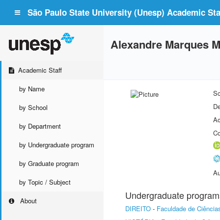
São Paulo State University (Unesp) Academic Staf
Alexandre Marques 
Academic Staff
by Name
Sc
De
by School
Ac
by Department
Co
by Undergraduate program
by Graduate program
Au
by Topic / Subject
Undergraduate program
About
DIREITO
-
Faculdade de Ciência