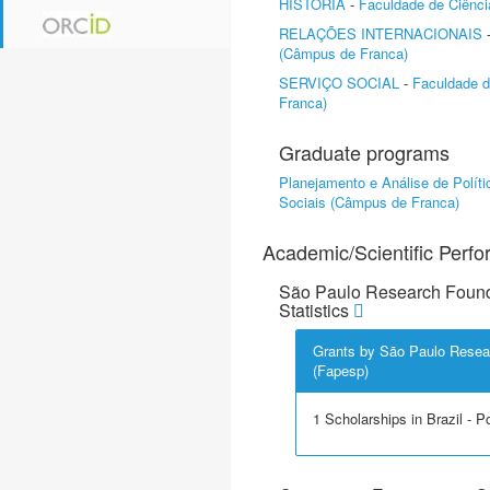
HISTÓRIA
-
Faculdade de Ciênc
RELAÇÕES INTERNACIONAIS
(Câmpus de Franca)
SERVIÇO SOCIAL
-
Faculdade 
Franca)
Graduate programs
Planejamento e Análise de Políti
Sociais (Câmpus de Franca)
Academic/Scientific Perf
São Paulo Research Found
Statistics
Grants by São Paulo Resea
(Fapesp)
1 Scholarships in Brazil - P