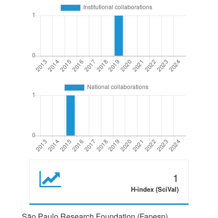
1
H-index (SciVal)
São Paulo Research Foundation (Fapesp)