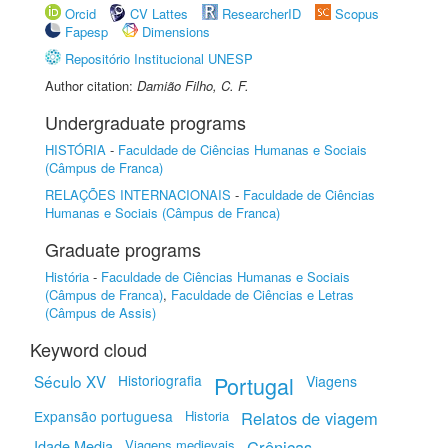
Orcid
CV Lattes
ResearcherID
Scopus
Fapesp
Dimensions
Repositório Institucional UNESP
Author citation:
Damião Filho, C. F.
Undergraduate programs
HISTÓRIA
-
Faculdade de Ciências Humanas e Sociais
(Câmpus de Franca)
RELAÇÕES INTERNACIONAIS
-
Faculdade de Ciências
Humanas e Sociais (Câmpus de Franca)
Graduate programs
História
-
Faculdade de Ciências Humanas e Sociais
(Câmpus de Franca)
,
Faculdade de Ciências e Letras
(Câmpus de Assis)
Keyword cloud
Século XV
Historiografia
Portugal
Viagens
Expansão portuguesa
Historia
Relatos de viagem
Idade Media
Viagens medievais
Crônicas