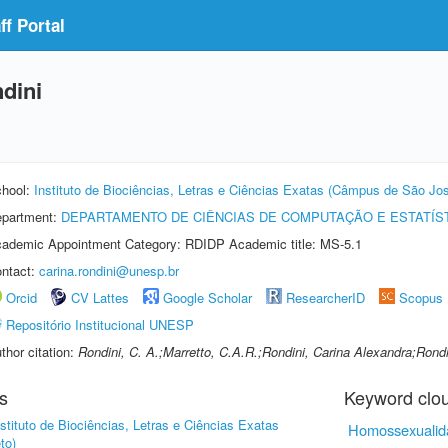
f Portal
dini
hool:
Instituto de Biociências, Letras e Ciências Exatas (Câmpus de São Jos
partment:
DEPARTAMENTO DE CIÊNCIAS DE COMPUTAÇÃO E ESTATÍS
ademic Appointment Category: RDIDP Academic title: MS-5.1
ntact:
carina.rondini@unesp.br
Orcid
CV Lattes
Google Scholar
ResearcherID
Scopus
Repositório Institucional UNESP
thor citation:
Rondini, C. A.;Marretto, C.A.R.;Rondini, Carina Alexandra;Rondi
s
Keyword clo
nstituto de Biociências, Letras e Ciências Exatas
Homossexualid
to)