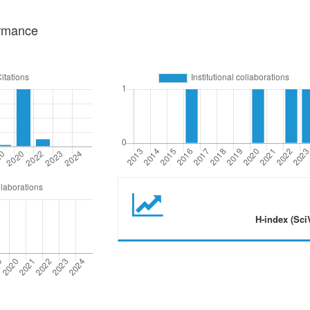
ormance
H-index (Sci