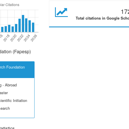
17
Total citations in Google Sch
ation (Fapesp)
rch Foundation
g - Abroad
aster
entific Initiation
search
tistics