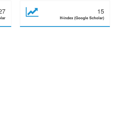
27
15
olar
H-index (Google Scholar)