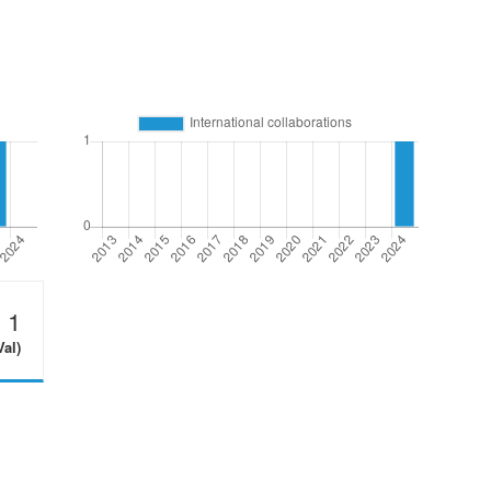
1
Val)