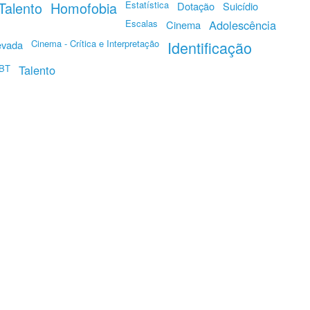
Talento
Homofobia
Estatística
Dotação
Suicídio
Escalas
Adolescência
Cinema
Cinema - Crítica e Interpretação
Identificação
evada
GBT
Talento