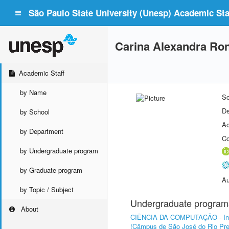
São Paulo State University (Unesp) Academic Staf
Carina Alexandra Ron
Academic Staff
by Name
Sc
De
by School
Ac
by Department
Co
by Undergraduate program
by Graduate program
Au
by Topic / Subject
Undergraduate program
About
CIÊNCIA DA COMPUTAÇÃO
-
I
(Câmpus de São José do Rio Pre