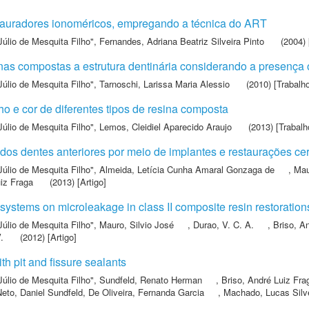
stauradores ionoméricos, empregando a técnica do ART
Júlio de Mesquita Filho"
,
Fernandes, Adriana Beatriz Silveira Pinto
(2004) 
nas compostas a estrutura dentinária considerando a presença 
Júlio de Mesquita Filho"
,
Tarnoschi, Larissa Maria Alessio
(2010) [Trabalh
ho e cor de diferentes tipos de resina composta
Júlio de Mesquita Filho"
,
Lemos, Cleidiel Aparecido Araujo
(2013) [Trabalh
os dentes anteriores por meio de implantes e restaurações ce
Júlio de Mesquita Filho"
,
Almeida, Letícia Cunha Amaral Gonzaga de
,
Mau
uiz Fraga
(2013) [Artigo]
e systems on microleakage in class II composite resin restoration
Júlio de Mesquita Filho"
,
Mauro, Silvio José
,
Durao, V. C. A.
,
Briso, A
.
(2012) [Artigo]
h pit and fissure sealants
Júlio de Mesquita Filho"
,
Sundfeld, Renato Herman
,
Briso, André Luiz Fra
eto, Daniel Sundfeld
,
De Oliveira, Fernanda Garcia
,
Machado, Lucas Silv