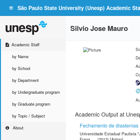
São Paulo State University (Unesp) Academic Staf
Silvio Jose Mauro
Academic Staff
Sc
by Name
De
Ac
by School
Co
by Department
by Undergraduate program
Au
by Graduate program
Academic Output at Unes
by Topic / Subject
Fechamento de diastemas u
About
Universidade Estadual Paulista "
Fraga
(2013) [Artigo]