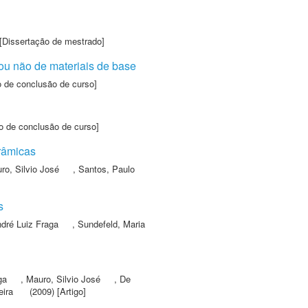
[Dissertação de mestrado]
ou não de materiais de base
o de conclusão de curso]
o de conclusão de curso]
râmicas
ro, Silvio José
,
Santos, Paulo
s
ndré Luiz Fraga
,
Sundefeld, Maria
ga
,
Mauro, Silvio José
,
De
eira
(2009) [Artigo]