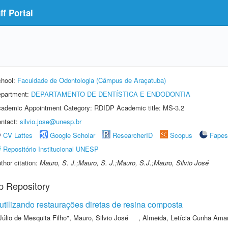
f Portal
hool:
Faculdade de Odontologia (Câmpus de Araçatuba)
partment:
DEPARTAMENTO DE DENTÍSTICA E ENDODONTIA
ademic Appointment Category: RDIDP Academic title: MS-3.2
ntact:
silvio.jose@unesp.br
CV Lattes
Google Scholar
ResearcherID
Scopus
Fapes
Repositório Institucional UNESP
thor citation:
Mauro, S. J.;Mauro, S. J.;Mauro, S.J.;Mauro, Silvio José
p Repository
tilizando restaurações diretas de resina composta
Júlio de Mesquita Filho"
,
Mauro, Silvio José
,
Almeida, Letícia Cunha Ama