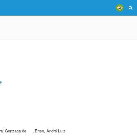
p
ral Gonzaga de
,
Briso, André Luiz