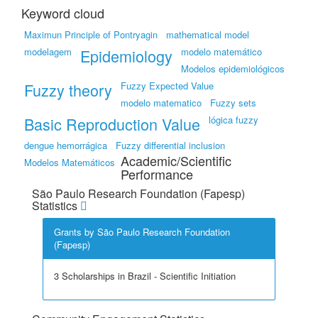
Keyword cloud
Maximun Principle of Pontryagin
mathematical model
modelagem
Epidemiology
modelo matemático
Modelos epidemiológicos
Fuzzy theory
Fuzzy Expected Value
modelo matematico
Fuzzy sets
Basic Reproduction Value
lógica fuzzy
dengue hemorrágica
Fuzzy differential inclusion
Academic/Scientific
Modelos Matemáticos
Performance
São Paulo Research Foundation (Fapesp)
Statistics
Grants by São Paulo Research Foundation
(Fapesp)
3 Scholarships in Brazil - Scientific Initiation