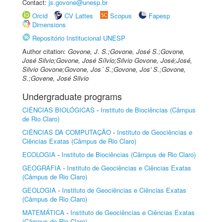
Contact:
js.govone@unesp.br
Orcid
CV Lattes
Scopus
Fapesp
Dimensions
Repositório Institucional UNESP
Author citation:
Govone, J. S.;Govone, José S.;Govone,
José Silvio;Govone, José Sílvio;Silvio Govone, José;José,
Silvio Govone;Govone, Jos´ S.;Govone, Jos' S.;Govone,
S.;Govene, José Silvio
Undergraduate programs
CIÊNCIAS BIOLÓGICAS
-
Instituto de Biociências (Câmpus
de Rio Claro)
CIÊNCIAS DA COMPUTAÇÃO
-
Instituto de Geociências e
Ciências Exatas (Câmpus de Rio Claro)
ECOLOGIA
-
Instituto de Biociências (Câmpus de Rio Claro)
GEOGRAFIA
-
Instituto de Geociências e Ciências Exatas
(Câmpus de Rio Claro)
GEOLOGIA
-
Instituto de Geociências e Ciências Exatas
(Câmpus de Rio Claro)
MATEMÁTICA
-
Instituto de Geociências e Ciências Exatas
(Câmpus de Rio Claro)