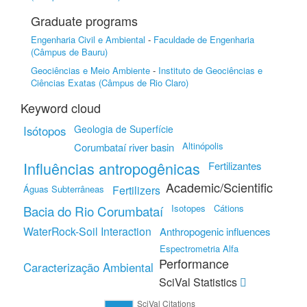
Graduate programs
Engenharia Civil e Ambiental
-
Faculdade de Engenharia
(Câmpus de Bauru)
Geociências e Meio Ambiente
-
Instituto de Geociências e
Ciências Exatas (Câmpus de Rio Claro)
Keyword cloud
Geologia de Superfície
Isótopos
Altinópolis
Corumbataí river basin
Influências antropogênicas
Fertilizantes
Academic/Scientific
Águas Subterrâneas
Fertilizers
Isotopes
Cátions
Bacia do Rio Corumbataí
WaterRock-Soil Interaction
Anthropogenic influences
Espectrometria Alfa
Performance
Caracterização Ambiental
SciVal Statistics