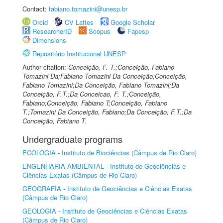
Contact:
fabiano.tomazini@unesp.br
Orcid
CV Lattes
Google Scholar
ResearcherID
Scopus
Fapesp
Dimensions
Repositório Institucional UNESP
Author citation:
Conceição, F. T.;Conceição, Fabiano
Tomazini Da;Fabiano Tomazini Da Conceição;Conceição,
Fabiano Tomazini;Da Conceição, Fabiano Tomazini;Da
Conceição, F.T.;Da Conceicao, F. T.;Conceição,
Fabiano;Conceição, Fabiano T;Conceição, Fabiano
T.;Tomazini Da Conceição, Fabiano;Da Conceição, F.T.;Da
Conceição, Fabiano T.
Undergraduate programs
ECOLOGIA
-
Instituto de Biociências (Câmpus de Rio Claro)
ENGENHARIA AMBIENTAL
-
Instituto de Geociências e
Ciências Exatas (Câmpus de Rio Claro)
GEOGRAFIA
-
Instituto de Geociências e Ciências Exatas
(Câmpus de Rio Claro)
GEOLOGIA
-
Instituto de Geociências e Ciências Exatas
(Câmpus de Rio Claro)