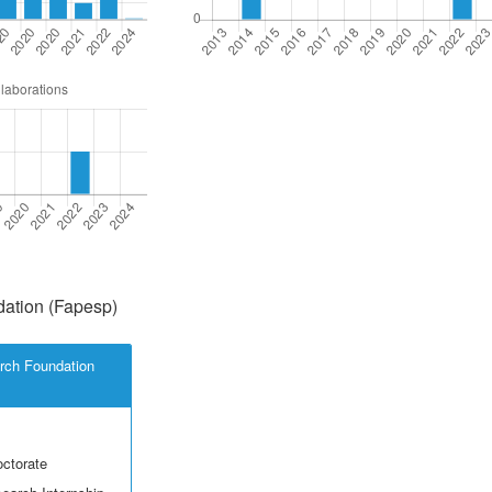
ation (Fapesp)
rch Foundation
octorate