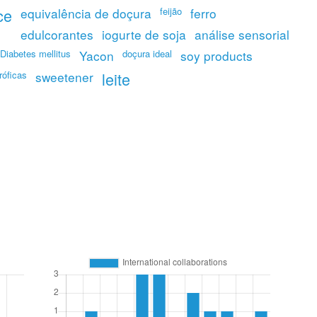
ce
equivalência de doçura
feijão
ferro
edulcorantes
iogurte de soja
análise sensorial
Diabetes mellitus
Yacon
doçura ideal
soy products
róficas
sweetener
leite