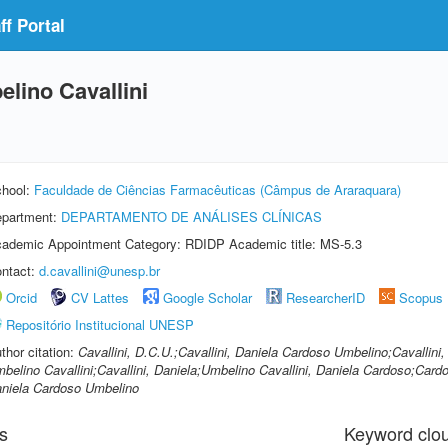
f Portal
lino Cavallini
hool:
Faculdade de Ciências Farmacêuticas (Câmpus de Araraquara)
partment:
DEPARTAMENTO DE ANÁLISES CLÍNICAS
ademic Appointment Category: RDIDP Academic title: MS-5.3
ntact:
d.cavallini@unesp.br
Orcid
CV Lattes
Google Scholar
ResearcherID
Scopus
Repositório Institucional UNESP
thor citation:
Cavallini, D.C.U.;Cavallini, Daniela Cardoso Umbelino;Cavallin
belino Cavallini;Cavallini, Daniela;Umbelino Cavallini, Daniela Cardoso;Cardos
niela Cardoso Umbelino
s
Keyword clo