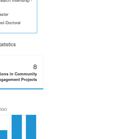
earch Internship -
aster
ost-Doctoral
tistics
8
tions in Community
gagement Projects