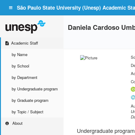
São Paulo State University (Unesp) Academic Staf
Daniela Cardoso Umbe
Academic Staff
by Name
Sc
De
by School
Ac
by Department
Co
by Undergraduate program
by Graduate program
Au
Um
by Topic / Subject
Da
About
Undergraduate program