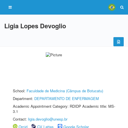
Ligia Lopes Devoglio
School:
Faculdade de Medicina (Câmpus de Botucatu)
Department:
DEPARTAMENTO DE ENFERMAGEM
Academic Appointment Category: RDIDP Academic title: MS-
3.1
Contact:
ligia.devoglio@unesp.br
Orcid
CV Lattes
Google Scholar