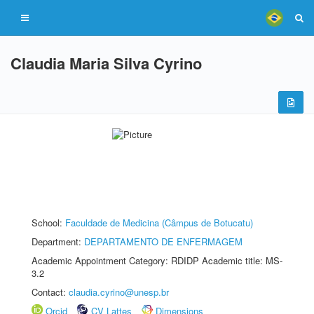
Claudia Maria Silva Cyrino
School:
Faculdade de Medicina (Câmpus de Botucatu)
Department:
DEPARTAMENTO DE ENFERMAGEM
Academic Appointment Category: RDIDP Academic title: MS-
3.2
Contact:
claudia.cyrino@unesp.br
Orcid
CV Lattes
Dimensions