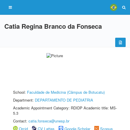
Catia Regina Branco da Fonseca
School:
Faculdade de Medicina (Câmpus de Botucatu)
Department:
DEPARTAMENTO DE PEDIATRIA
Academic Appointment Category: RDIDP Academic title: MS-
5.3
Contact:
catia.fonseca@unesp.br
Orcid
CV Lattes
Google Scholar
Scopus