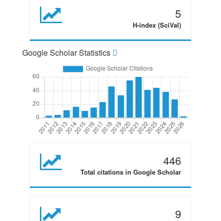
5
H-index (SciVal)
Google Scholar Statistics
446
Total citations in Google Scholar
9