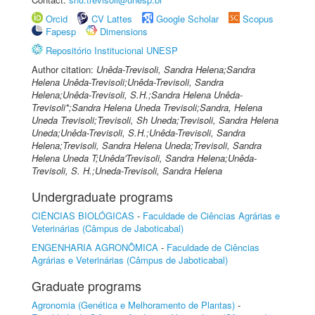
Orcid
CV Lattes
Google Scholar
Scopus
Fapesp
Dimensions
Repositório Institucional UNESP
Author citation:
Unêda-Trevisoli, Sandra Helena;Sandra
Helena Unêda-Trevisoli;Unêda-Trevisoli, Sandra
Helena;Unêda-Trevisoli, S.H.;Sandra Helena Unêda-
Trevisoli*;Sandra Helena Uneda Trevisoli;Sandra, Helena
Uneda Trevisoli;Trevisoli, Sh Uneda;Trevisoli, Sandra Helena
Uneda;Unêda-Trevisoli, S.H.;Unêda-Trevisoli, Sandra
Helena;Trevisoli, Sandra Helena Uneda;Trevisoli, Sandra
Helena Uneda T;Unêda'Trevisoli, Sandra Helena;Unêda-
Trevisoli, S. H.;Uneda-Trevisoli, Sandra Helena
Undergraduate programs
CIÊNCIAS BIOLÓGICAS
-
Faculdade de Ciências Agrárias e
Veterinárias (Câmpus de Jaboticabal)
ENGENHARIA AGRONÔMICA
-
Faculdade de Ciências
Agrárias e Veterinárias (Câmpus de Jaboticabal)
Graduate programs
Agronomia (Genética e Melhoramento de Plantas)
-