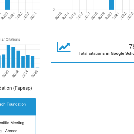
7
Total citations in Google Sch
ation (Fapesp)
rch Foundation
ntific Meeting
g - Abroad