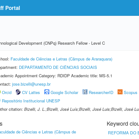
f Portal
echnological Development (CNPq) Research Fellow - Level C
hool:
Faculdade de Ciências e Letras (Câmpus de Araraquara)
partment:
DEPARTAMENTO DE CIÊNCIAS SOCIAIS
ademic Appointment Category: RDIDP Academic title: MS-5.1
ntact:
jose.bizelli@unesp.br
Orcid
CV Lattes
Google Scholar
ResearcherID
Scopus
Repositório Institucional UNESP
thor citation:
Bizelli, J. L.;Bizelli, José Luís;Bizelli, José Luis;Bizelli, José L
s
Keyword clo
aculdade de Ciências e Letras (Câmpus de
REFORMA DO 