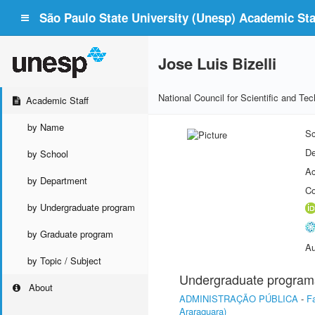
São Paulo State University (Unesp) Academic Staf
Jose Luis Bizelli
National Council for Scientific and T
Academic Staff
by Name
Sc
De
by School
Ac
by Department
Co
by Undergraduate program
by Graduate program
Au
by Topic / Subject
Undergraduate program
About
ADMINISTRAÇÃO PÚBLICA
-
F
Araraquara)