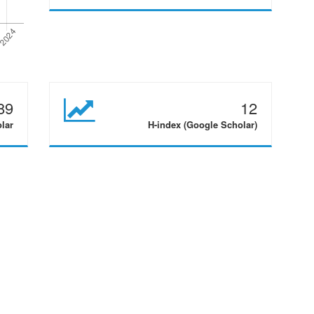
89
12
olar
H-index (Google Scholar)