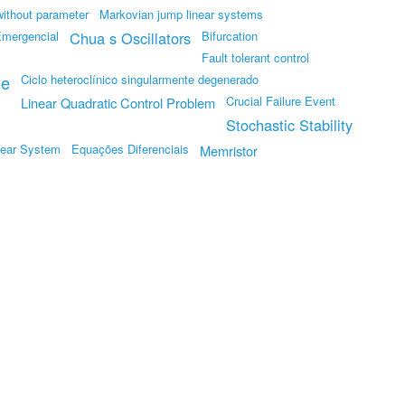
without parameter
Markovian jump linear systems
mergencial
Chua s Oscillators
Bifurcation
Fault tolerant control
me
Ciclo heteroclínico singularmente degenerado
Crucial Failure Event
Linear Quadratic Control Problem
Stochastic Stability
near System
Equações Diferenciais
Memristor