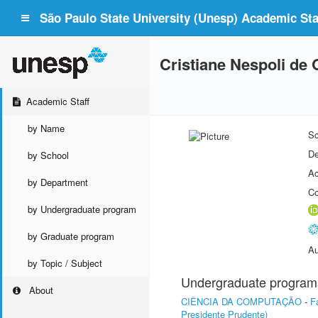
São Paulo State University (Unesp) Academic Staf
Cristiane Nespoli de 
Academic Staff
by Name
Sc
De
by School
Ac
by Department
Co
by Undergraduate program
by Graduate program
Au
by Topic / Subject
Undergraduate program
About
CIÊNCIA DA COMPUTAÇÃO
-
F
Presidente Prudente)