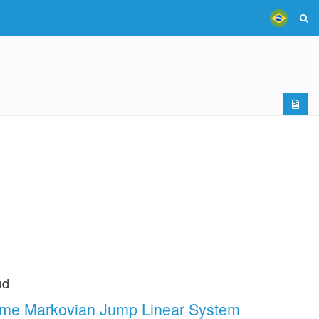
ud
time Markovian Jump Linear System