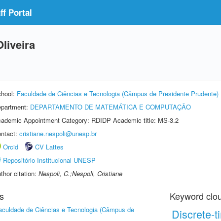
f Portal
Oliveira
hool:
Faculdade de Ciências e Tecnologia (Câmpus de Presidente Prudente)
partment:
DEPARTAMENTO DE MATEMÁTICA E COMPUTAÇÃO
ademic Appointment Category: RDIDP Academic title: MS-3.2
ntact:
cristiane.nespoli@unesp.br
Orcid
CV Lattes
Repositório Institucional UNESP
thor citation:
Nespoli, C.;Nespoli, Cristiane
s
Keyword clo
aculdade de Ciências e Tecnologia (Câmpus de
Discrete-