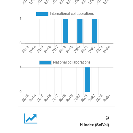
9
H-index (SciVal)