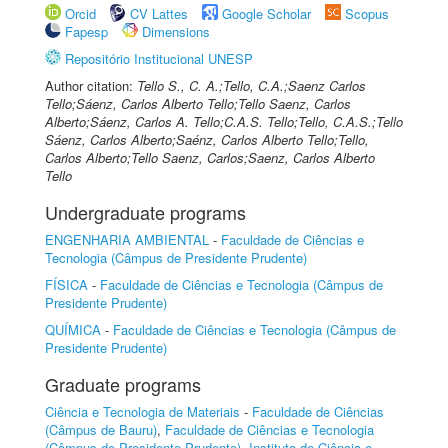
Orcid
CV Lattes
Google Scholar
Scopus
Fapesp
Dimensions
Repositório Institucional UNESP
Author citation:
Tello S., C. A.;Tello, C.A.;Saenz Carlos
Tello;Sáenz, Carlos Alberto Tello;Tello Saenz, Carlos
Alberto;Sáenz, Carlos A. Tello;C.A.S. Tello;Tello, C.A.S.;Tello
Sáenz, Carlos Alberto;Saénz, Carlos Alberto Tello;Tello,
Carlos Alberto;Tello Saenz, Carlos;Saenz, Carlos Alberto
Tello
Undergraduate programs
ENGENHARIA AMBIENTAL
-
Faculdade de Ciências e
Tecnologia (Câmpus de Presidente Prudente)
FÍSICA
-
Faculdade de Ciências e Tecnologia (Câmpus de
Presidente Prudente)
QUÍMICA
-
Faculdade de Ciências e Tecnologia (Câmpus de
Presidente Prudente)
Graduate programs
Ciência e Tecnologia de Materiais
-
Faculdade de Ciências
(Câmpus de Bauru)
,
Faculdade de Ciências e Tecnologia
(Câmpus de Presidente Prudente)
,
Instituto de Ciência e