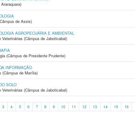
 Araraquara)
OLOGIA
 (Câmpus de Assis)
OLOGIA AGROPECUÁRIA E AMBIENTAL
e Veterinárias (Câmpus de Jaboticabal)
AFIA
ogia (Câmpus de Presidente Prudente)
 DA INFORMAÇÃO
s (Câmpus de Marília)
DO SOLO
e Veterinárias (Câmpus de Jaboticabal)
3
4
5
6
7
8
9
10
11
12
13
14
15
16