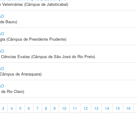
e Veterinárias (Câmpus de Jaboticabal)
ÃO
de Bauru)
ÃO
ogia (Câmpus de Presidente Prudente)
ÃO
 e Ciências Exatas (Câmpus de São José do Rio Preto)
ÃO
(Câmpus de Araraquara)
ÃO
 de Rio Claro)
3
4
5
6
7
8
9
10
11
12
13
14
15
16