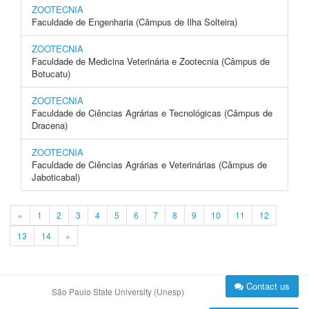
ZOOTECNIA
Faculdade de Engenharia (Câmpus de Ilha Solteira)
ZOOTECNIA
Faculdade de Medicina Veterinária e Zootecnia (Câmpus de
Botucatu)
ZOOTECNIA
Faculdade de Ciências Agrárias e Tecnológicas (Câmpus de
Dracena)
ZOOTECNIA
Faculdade de Ciências Agrárias e Veterinárias (Câmpus de
Jaboticabal)
«
1
2
3
4
5
6
7
8
9
10
11
12
13
14
»
Contact us
São Paulo State University (Unesp)